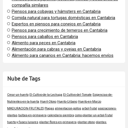
compañía similares
Piensos para cobayas y hámsters en Cantabria
Comida natural para tortugas domésticas en Cantabria
Expertos en piensos para conejos en Cantabria
Piensos para crecimiento de terneros en Cantabria
Piensos para caballos en Cantabria
Alimento para peces en Cantabria
Alimentación para cabras y ovejas en Cantabria
Alimento para canarios en Cantabria: hacemos envíos
Nube de Tags
Crear-un-huerto
El-Cultivo-de-la-Lechuga
El-Cultivo-del-Tomate
Exigencias-de-
Nutrientes-en-la-huerta
Huert-Otono
Huerto-Urbano
Huerto-en-Marzo
MADURACION-FRUTALES
Plagas
alimentacion-pollos
arbol-frutal
asociaciones-
plantas
bulbos-en-primavera
calendario-siembra
como-plantar-un-arbol-frutal
huerto-y-fases-lunares
plantar-flores-en-primavera
plantar-otono
plantas-