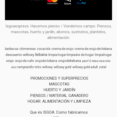
Isgoaexpress. Hacemos pienso / Vendemos campo. Piensos,
mascotas, huerto y jardín, abonos, sustratos, planteles,
alimentación.
barbacoa
chimeneas
cocacola
crema-de-orujo
crema-de-orujo-de-liebana
liebana
descuento-willowy
limpia-hogar-limpiador-de-hogar
limpiahogar
orujo
orujodeliebana
orujo-de-cafe
orujode-liebana
pack12-latas-coca-cola-
tempranillo
tinto
willowy
willowy-gold
willowy-gold-adult
zotal
zero
PROMOCIONES Y SUPERPRECIOS
MASCOTAS
HUERTO Y JARDÍN
PIENSOS / MATERIAL GANADERO
HOGAR: ALIMENTACIÓN Y LIMPIEZA
Que és ISGOA. Como fabricamos.