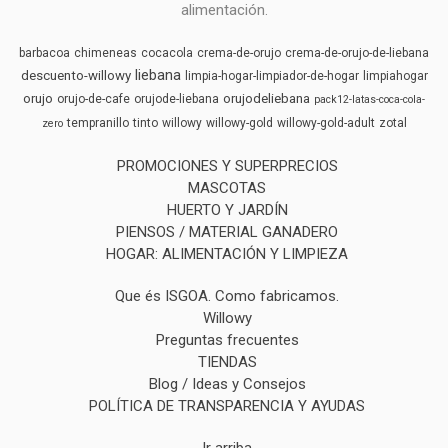
alimentación.
barbacoa
chimeneas
cocacola
crema-de-orujo
crema-de-orujo-de-liebana
liebana
descuento-willowy
limpia-hogar-limpiador-de-hogar
limpiahogar
orujo
orujodeliebana
orujo-de-cafe
orujode-liebana
pack12-latas-coca-cola-
tempranillo
tinto
willowy
willowy-gold
willowy-gold-adult
zotal
zero
PROMOCIONES Y SUPERPRECIOS
MASCOTAS
HUERTO Y JARDÍN
PIENSOS / MATERIAL GANADERO
HOGAR: ALIMENTACIÓN Y LIMPIEZA
Que és ISGOA. Como fabricamos.
Willowy
Preguntas frecuentes
TIENDAS
Blog / Ideas y Consejos
POLÍTICA DE TRANSPARENCIA Y AYUDAS
Ir arriba