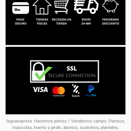
Isgoaexpress. Hacemos pienso / Vendemos campo. Piensos,
mascotas, huerto y jardín, abonos, sustratos, planteles,