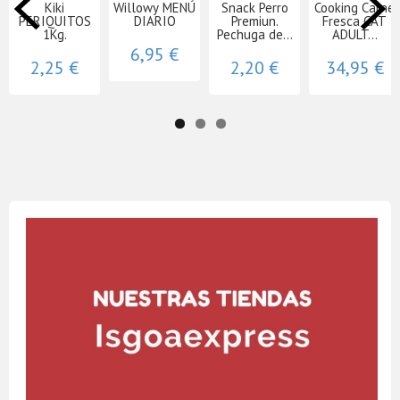
Kiki
Willowy MENÚ
Snack Perro
Cooking Carne
PERIQUITOS
DIARIO
Premiun.
Fresca CAT
1Kg.
Pechuga de...
ADULT...
6,95 €
2,25 €
2,20 €
34,95 €