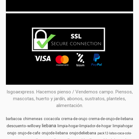
Isgoaexpress. Hacemos pienso / Vendemos campo. Piensos,
mascotas, huerto y jardín, abonos, sustratos, planteles,
alimentación.
barbacoa
chimeneas
cocacola
crema-de-orujo
crema-de-orujo-de-liebana
liebana
descuento-willowy
limpia-hogar-limpiador-de-hogar
limpiahogar
orujo
orujodeliebana
orujo-de-cafe
orujode-liebana
pack12-latas-coca-cola-