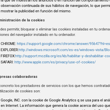
la que se muestran los anuncios o en función del comportamiento d
observación continuada de sus hábitos de navegación, lo que permite
mostrar la publicidad en función del mismo.
inistración de la cookies
des permitir, bloquear o eliminar las cookies instaladas en tu orden
iones del navegador instalado en tu ordenador.
CHROME:
https://support.google.com/chrome/answer/95647?hl=e
EXPLORER:
http://windows.microsoft.com/es-es/windows-vista/Blo
FIREFOX:
http://support.mozilla.org/es/kb/habilitar-y-deshabilitar-c
SAFARI:
http://www.apple.com/es/privacy/use-of-cookies/
presas colaboradoras
concreto los prestadores de servicios con los que hemos contratado
utilización de cookies son:
Google, INC. con la cookie de Google Analytics q se usa para el an
en Internet. La información que genera la cookie acerca del uso que