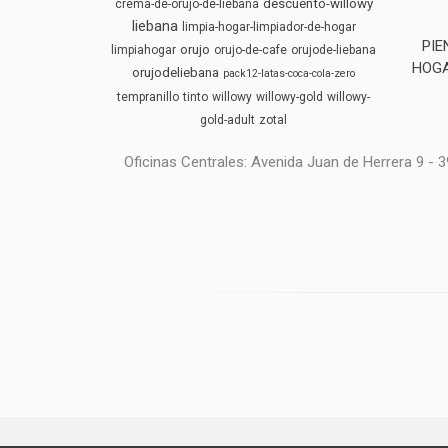
descuento-willowy
crema-de-orujo-de-liebana
liebana
limpia-hogar-limpiador-de-hogar
PIE
orujo
limpiahogar
orujo-de-cafe
orujode-liebana
HOGA
orujodeliebana
pack12-latas-coca-cola-zero
tempranillo
tinto
willowy
willowy-gold
willowy-
gold-adult
zotal
Oficinas Centrales: Avenida Juan de Herrera 9 -