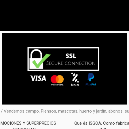
 Vendemos campo. Piensos, mascotas, huerto y jardín, abonos, sust
MOCIONES Y SUPERPRECIOS
Que és ISGOA. Como fabric