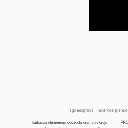
Isgoaexpress. Hacemos pienso /
PRO
barbacoa
chimeneas
cocacola
crema-de-orujo