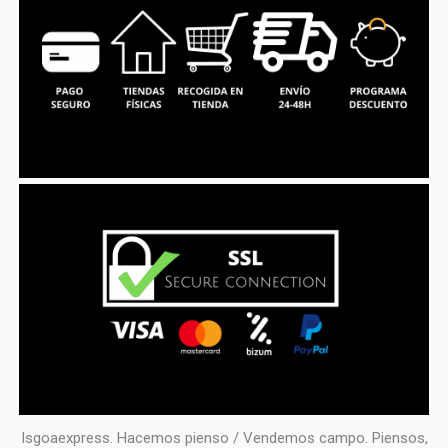
Isgoaexpress. Hacemos pienso / Vendemos campo. Piensos,