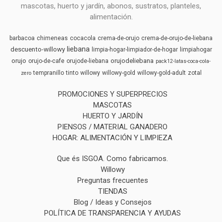
mascotas, huerto y jardín, abonos, sustratos, planteles,
alimentación.
barbacoa
chimeneas
cocacola
crema-de-orujo
crema-de-orujo-de-liebana
liebana
descuento-willowy
limpia-hogar-limpiador-de-hogar
limpiahogar
orujo
orujodeliebana
orujo-de-cafe
orujode-liebana
pack12-latas-coca-cola-
tempranillo
tinto
willowy
willowy-gold
willowy-gold-adult
zotal
zero
PROMOCIONES Y SUPERPRECIOS
MASCOTAS
HUERTO Y JARDÍN
PIENSOS / MATERIAL GANADERO
HOGAR: ALIMENTACIÓN Y LIMPIEZA
Que és ISGOA. Como fabricamos.
Willowy
Preguntas frecuentes
TIENDAS
Blog / Ideas y Consejos
POLÍTICA DE TRANSPARENCIA Y AYUDAS