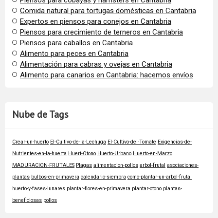
Piensos para cobayas y hámsters en Cantabria
Comida natural para tortugas domésticas en Cantabria
Expertos en piensos para conejos en Cantabria
Piensos para crecimiento de terneros en Cantabria
Piensos para caballos en Cantabria
Alimento para peces en Cantabria
Alimentación para cabras y ovejas en Cantabria
Alimento para canarios en Cantabria: hacemos envíos
Nube de Tags
Crear-un-huerto
El-Cultivo-de-la-Lechuga
El-Cultivo-del-Tomate
Exigencias-de-
Nutrientes-en-la-huerta
Huert-Otono
Huerto-Urbano
Huerto-en-Marzo
MADURACION-FRUTALES
Plagas
alimentacion-pollos
arbol-frutal
asociaciones-
plantas
bulbos-en-primavera
calendario-siembra
como-plantar-un-arbol-frutal
huerto-y-fases-lunares
plantar-flores-en-primavera
plantar-otono
plantas-
beneficiosas
pollos