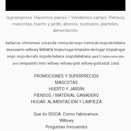
Isgoaexpress. Hacemos pienso / Vendemos campo. Piensos,
mascotas, huerto y jardín, abonos, sustratos, planteles,
alimentación.
barbacoa
chimeneas
cocacola
crema-de-orujo
crema-de-orujo-de-liebana
liebana
descuento-willowy
limpia-hogar-limpiador-de-hogar
limpiahogar
orujo
orujodeliebana
orujo-de-cafe
orujode-liebana
pack12-latas-coca-cola-
tempranillo
tinto
willowy
willowy-gold
willowy-gold-adult
zotal
zero
PROMOCIONES Y SUPERPRECIOS
MASCOTAS
HUERTO Y JARDÍN
PIENSOS / MATERIAL GANADERO
HOGAR: ALIMENTACIÓN Y LIMPIEZA
Que és ISGOA. Como fabricamos.
Willowy
Preguntas frecuentes