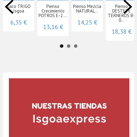
Saco TRIGO
Pienso
Pienso Mezcla
Pienso
Isgoa
Crecimiento
NATURAL...
DESTETE
POTROS E-2....
TERNEROS B-
0...
6,35 €
14,25 €
13,16 €
18,38 €