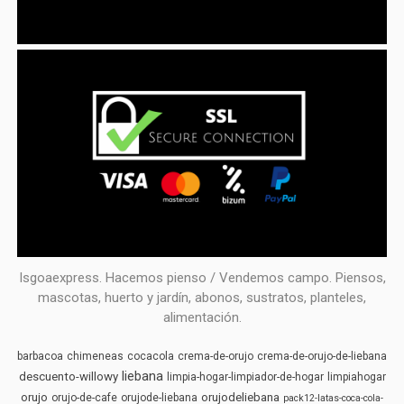
Isgoaexpress. Hacemos pienso / Vendemos campo. Piensos,
mascotas, huerto y jardín, abonos, sustratos, planteles,
alimentación.
barbacoa
chimeneas
cocacola
crema-de-orujo
crema-de-orujo-de-liebana
liebana
descuento-willowy
limpia-hogar-limpiador-de-hogar
limpiahogar
orujo
orujodeliebana
orujo-de-cafe
orujode-liebana
pack12-latas-coca-cola-