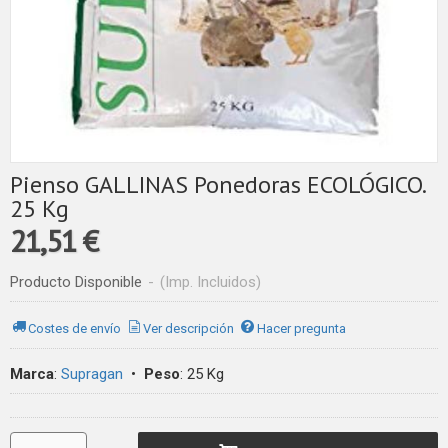
Pienso GALLINAS Ponedoras ECOLÓGICO.
25 Kg
21,51 €
Producto Disponible
-
(Imp. Incluidos)
Costes de envío
Ver descripción
Hacer pregunta
Marca
:
Supragan
•
Peso
:
25 Kg