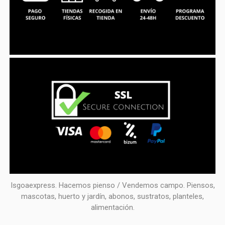
Isgoaexpress. Hacemos pienso / Vendemos campo. Piensos,
mascotas, huerto y jardín, abonos, sustratos, planteles,
alimentación.