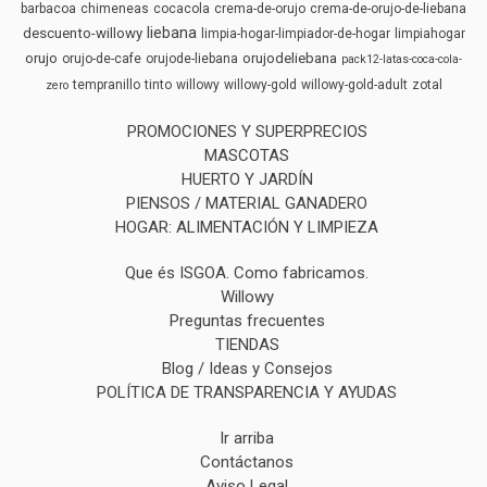
barbacoa
chimeneas
cocacola
crema-de-orujo
crema-de-orujo-de-liebana
liebana
descuento-willowy
limpia-hogar-limpiador-de-hogar
limpiahogar
orujo
orujodeliebana
orujo-de-cafe
orujode-liebana
pack12-latas-coca-cola-
tempranillo
tinto
willowy
willowy-gold
willowy-gold-adult
zotal
zero
PROMOCIONES Y SUPERPRECIOS
MASCOTAS
HUERTO Y JARDÍN
PIENSOS / MATERIAL GANADERO
HOGAR: ALIMENTACIÓN Y LIMPIEZA
Que és ISGOA. Como fabricamos.
Willowy
Preguntas frecuentes
TIENDAS
Blog / Ideas y Consejos
POLÍTICA DE TRANSPARENCIA Y AYUDAS
Ir arriba
Contáctanos
Aviso Legal