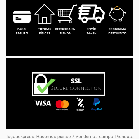
Isgoaexpress. Hacemos pienso / Vendemos campo. Piensos,