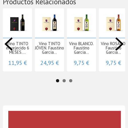
Productos Relacionados
Vino TINTO
Vino TINTO
Vino BLANCO.
Vino ROSADO.
envejecido 6
JÓVEN. Faustino
Faustino
Faustino
MESES....
García...
García...
García...
11,95 €
24,95 €
9,75 €
9,75 €