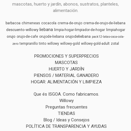
mascotas, huerto y jardín, abonos, sustratos, planteles,
alimentación.
barbacoa
chimeneas
cocacola
crema-de-orujo
crema-de-orujo-de-liebana
liebana
descuento-willowy
limpia-hogar-limpiador-de-hogar
limpiahogar
orujo
orujodeliebana
orujo-de-cafe
orujode-liebana
pack12-latas-coca-cola-
tempranillo
tinto
willowy
willowy-gold
willowy-gold-adult
zotal
zero
PROMOCIONES Y SUPERPRECIOS
MASCOTAS
HUERTO Y JARDÍN
PIENSOS / MATERIAL GANADERO
HOGAR: ALIMENTACIÓN Y LIMPIEZA
Que és ISGOA. Como fabricamos.
Willowy
Preguntas frecuentes
TIENDAS
Blog / Ideas y Consejos
POLÍTICA DE TRANSPARENCIA Y AYUDAS