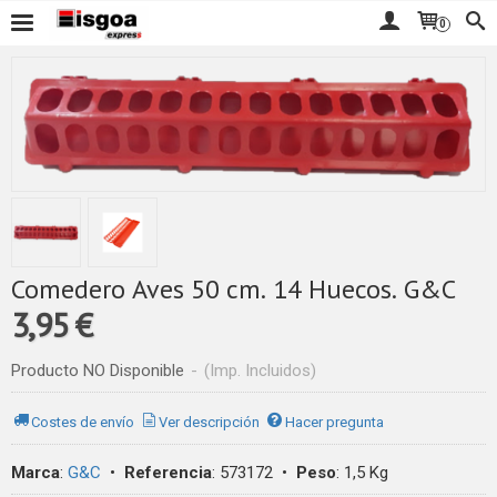
0
Comedero Aves 50 cm. 14 Huecos. G&C
3,95 €
Producto NO Disponible
-
(Imp. Incluidos)
Costes de envío
Ver descripción
Hacer pregunta
Marca
:
G&C
•
Referencia
:
573172
•
Peso
:
1,5 Kg