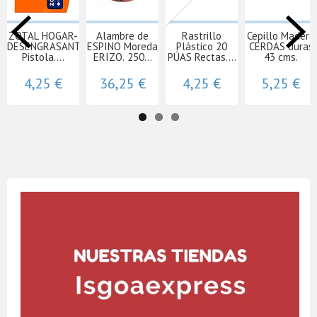
ZOTAL HOGAR-
Alambre de
Rastrillo
Cepillo Madera
DESENGRASANTE
ESPINO Moreda
Plástico 20
CERDAS duras
Pistola....
ERIZO. 250...
PÚAS Rectas....
43 cms.
4,25 €
36,25 €
4,25 €
5,25 €