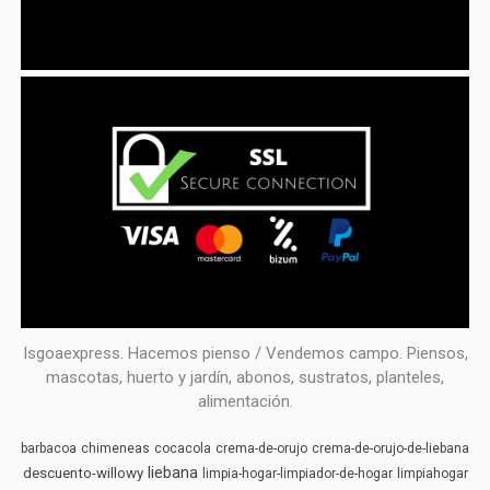
Isgoaexpress. Hacemos pienso / Vendemos campo. Piensos,
mascotas, huerto y jardín, abonos, sustratos, planteles,
alimentación.
barbacoa
chimeneas
cocacola
crema-de-orujo
crema-de-orujo-de-liebana
liebana
descuento-willowy
limpia-hogar-limpiador-de-hogar
limpiahogar