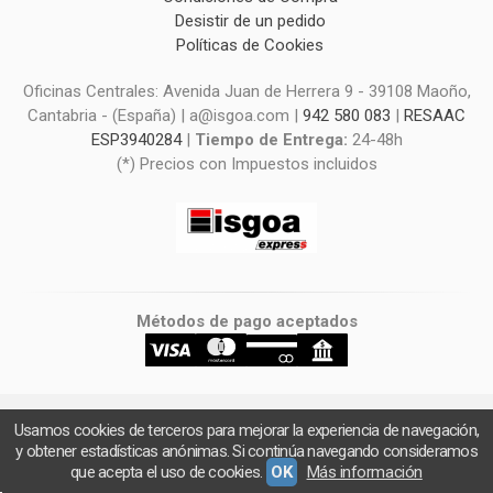
Desistir de un pedido
Políticas de Cookies
Oficinas Centrales: Avenida Juan de Herrera 9 - 39108 Maoño,
Cantabria - (España) | a@isgoa.com |
942 580 083
|
RESAAC
ESP3940284
|
Tiempo de Entrega:
24-48h
(*) Precios con Impuestos incluidos
Métodos de pago aceptados
Usamos cookies de terceros para mejorar la experiencia de navegación,
y obtener estadísticas anónimas. Si continúa navegando consideramos
que acepta el uso de cookies.
OK
Más información