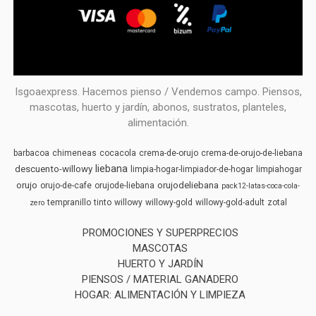
Isgoaexpress. Hacemos pienso / Vendemos campo. Piensos,
mascotas, huerto y jardín, abonos, sustratos, planteles,
alimentación.
barbacoa
chimeneas
cocacola
crema-de-orujo
crema-de-orujo-de-liebana
liebana
descuento-willowy
limpia-hogar-limpiador-de-hogar
limpiahogar
orujo
orujodeliebana
orujo-de-cafe
orujode-liebana
pack12-latas-coca-cola-
tempranillo
tinto
willowy
willowy-gold
willowy-gold-adult
zotal
zero
PROMOCIONES Y SUPERPRECIOS
MASCOTAS
HUERTO Y JARDÍN
PIENSOS / MATERIAL GANADERO
HOGAR: ALIMENTACIÓN Y LIMPIEZA