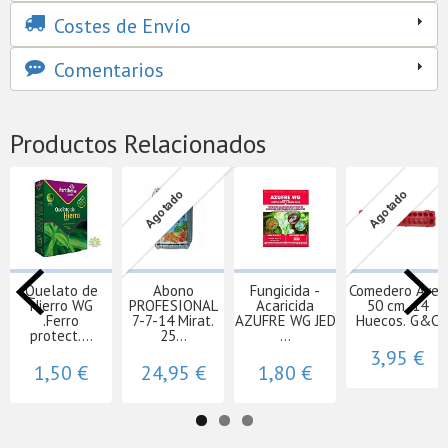
Costes de Envío
Comentarios
Productos Relacionados
Agotado
Agotado
Quelato de
Abono
Fungicida -
Comedero Aves
Hierro WG
PROFESIONAL
Acaricida
50 cm. 14
.Ferro
7-7-14 Mirat.
AZUFRE WG JED
Huecos. G&C
protect....
25...
...
3,95 €
1,50 €
24,95 €
1,80 €