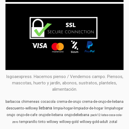
Isgoaexpress. Hacemos pienso / Vendemos campo. Piensos,
mascotas, huerto y jardín, abonos, sustratos, planteles,
alimentación.
barbacoa
chimeneas
cocacola
crema-de-orujo
crema-de-orujo-de-liebana
liebana
descuento-willowy
limpia-hogar-limpiador-de-hogar
limpiahogar
orujo
orujodeliebana
orujo-de-cafe
orujode-liebana
pack12-latas-coca-cola-
tempranillo
tinto
willowy
willowy-gold
willowy-gold-adult
zotal
zero