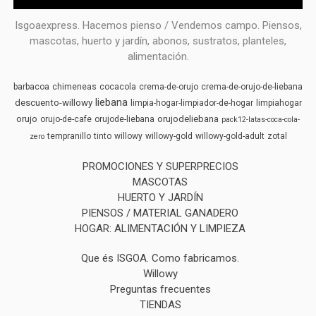
Isgoaexpress. Hacemos pienso / Vendemos campo. Piensos,
mascotas, huerto y jardín, abonos, sustratos, planteles,
alimentación.
barbacoa
chimeneas
cocacola
crema-de-orujo
crema-de-orujo-de-liebana
liebana
descuento-willowy
limpia-hogar-limpiador-de-hogar
limpiahogar
orujo
orujodeliebana
orujo-de-cafe
orujode-liebana
pack12-latas-coca-cola-
tempranillo
tinto
willowy
willowy-gold
willowy-gold-adult
zotal
zero
PROMOCIONES Y SUPERPRECIOS
MASCOTAS
HUERTO Y JARDÍN
PIENSOS / MATERIAL GANADERO
HOGAR: ALIMENTACIÓN Y LIMPIEZA
Que és ISGOA. Como fabricamos.
Willowy
Preguntas frecuentes
TIENDAS