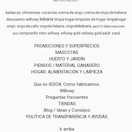
barbacoa
chimeneas
cocacola
crema-de-orujo
crema-de-orujo-de-liebana
liebana
descuento-willowy
limpia-hogar-limpiador-de-hogar
limpiahogar
orujo
orujodeliebana
orujo-de-cafe
orujode-liebana
pack12-latas-coca-cola-
tempranillo
tinto
willowy
willowy-gold
willowy-gold-adult
zotal
zero
PROMOCIONES Y SUPERPRECIOS
MASCOTAS
HUERTO Y JARDÍN
PIENSOS / MATERIAL GANADERO
HOGAR: ALIMENTACIÓN Y LIMPIEZA
Que és ISGOA. Como fabricamos.
Willowy
Preguntas frecuentes
TIENDAS
Blog / Ideas y Consejos
POLÍTICA DE TRANSPARENCIA Y AYUDAS
Ir arriba