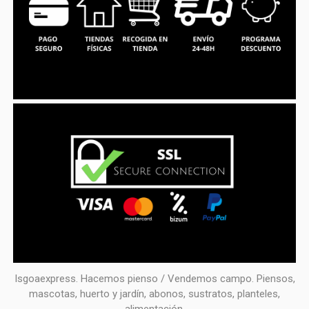
Isgoaexpress. Hacemos pienso / Vendemos campo. Piensos,
mascotas, huerto y jardín, abonos, sustratos, planteles,
alimentación.